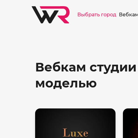
/>
Выбрать город
Вебкам
Вебкам студии
моделью