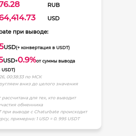
76.28
RUB
64,414.73
USD
bate при выводе:
5
USD
(+ конвертация в USDT)
5
0.9%
USD
+
от суммы вывода
в USDT)
26, 00:38:33 по МСК
кругляем вниз до целого значения
 рассчитана для тех, кто выводит
 участия обменника
 при выводе с Chaturbate происходит
рсу, примерно: 1 USD = 0. 995 USDT