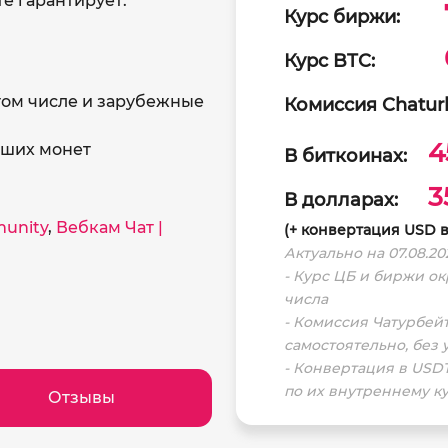
е гарантирует:
Курс биржи:
Курс BTC:
й
 том числе и зарубежные
Комиссия Chatur
4
аших монет
В биткоинах:
3
В долларах:
unity
,
Вебкам Чат |
(+ конвертация USD 
Актуально на 07.08.20
- Курс ЦБ и биржи о
числа
- Комиссия Чатурбейт
самостоятельно, без
- Конвертация в USDT
по их внутреннему ку
Отзывы