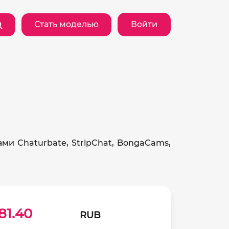
Стать моделью
Войти
ми Chaturbate, StripChat, BongaCams,
81.40
RUB