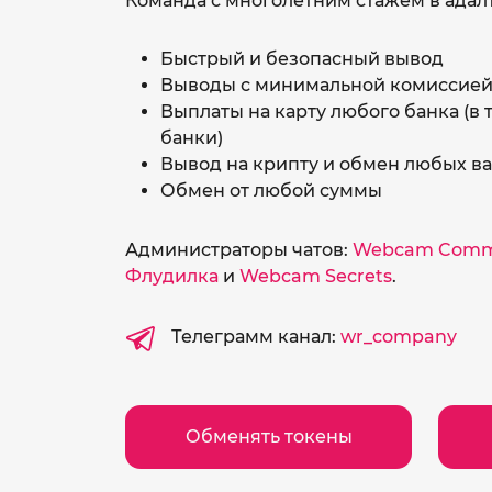
Команда с многолетним стажем в адалт
Быстрый и безопасный вывод
Выводы с минимальной комиссие
Выплаты на карту любого банка (в
банки)
Вывод на крипту и обмен любых в
Обмен от любой суммы
Администраторы чатов:
Webcam Comm
Флудилка
и
Webcam Secrets
.
Телеграмм канал:
wr_company
Обменять токены