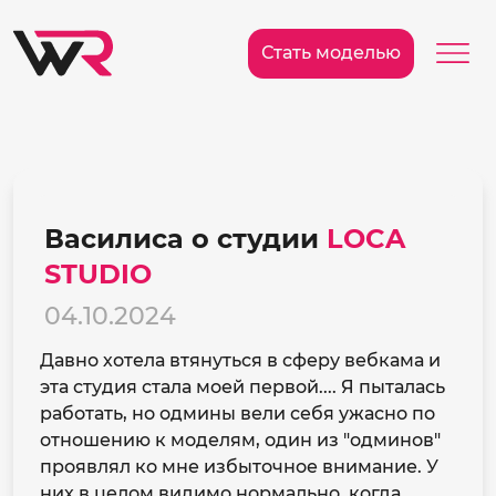
/>
Ме
Стать моделью
Василиса о студии
LOCA
STUDIO
04.10.2024
Давно хотела втянуться в сферу вебкама и
эта студия стала моей первой.... Я пыталась
работать, но одмины вели себя ужасно по
отношению к моделям, один из "одминов"
проявлял ко мне избыточное внимание. У
них в целом видимо нормально, когда