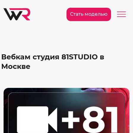
/>
Ме
Стать моделью
Вебкам студия 81STUDIO в
Москве