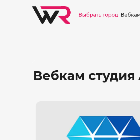
/>
Выбрать город
Вебкам
Вебкам студия 