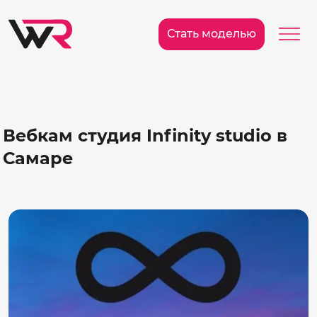
/>
Ме
Стать моделью
Вебкам студия Infinity studio в
Самаре