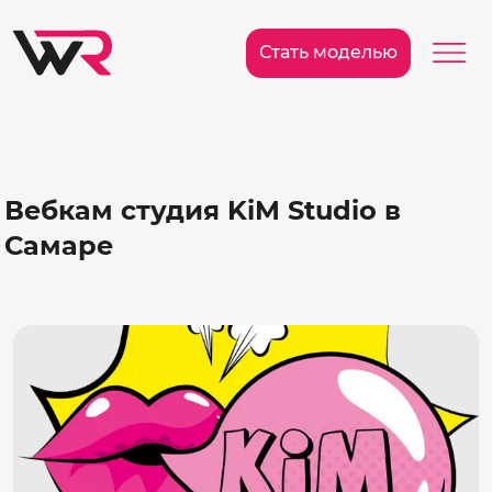
/>
Ме
Стать моделью
Вебкам студия KiM Studio в
Самаре