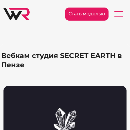
/>
Ме
Стать моделью
Вебкам студия SECRET EARTH в
Пензе