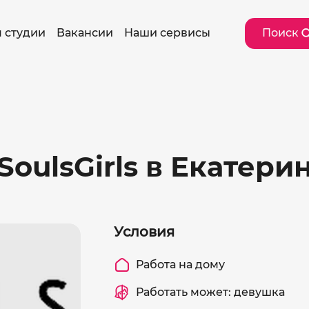
 студии
Вакансии
Наши сервисы
Поиск
SoulsGirls в Екатери
Условия
Работа на дому
Работать может: девушка