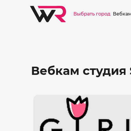
/>
Выбрать город
Вебкам
Вебкам студия 