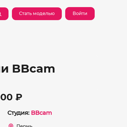
Стать моделью
Войти
ии BBcam
000 ₽
Студия:
BBcam
Пермь