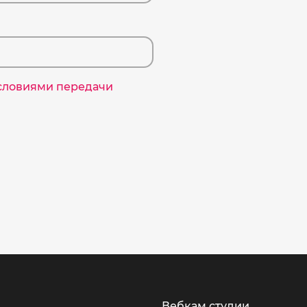
словиями передачи
Вебкам студии