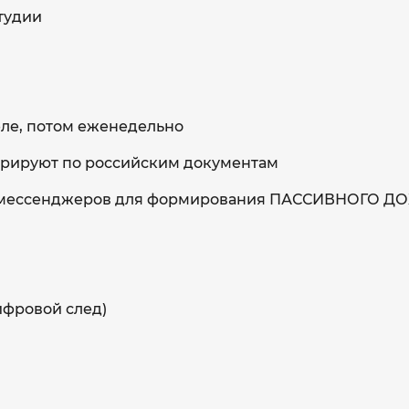
тудии
еле, потом еженедельно
стрируют по российским документам
ей, мессенджеров для формирования ПАССИВНОГО 
ифровой след)