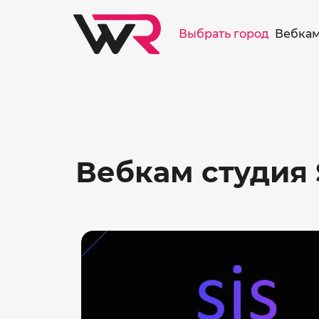
/>
Выбрать город
Вебкам
Вебкам студия 